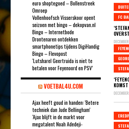
euro shoptegoed – Bollenstreek
BUITE
Omroep
Vollenhoofsch Visserskoor opent
FC BA
seizoen met bingo – dekopvan.nl
‘STEFA
Bingo – Internetbode
OVERST
Drontenaren ontdekken
DECEMBER
smartphonetips tijdens DigiHandig
FEYE
Bingo – Flevopost
GEORG
‘Lutsharel Geertruida is niet te
betalen voor Feyenoord en PSV’
STEFA
‘FEYEN
VOETBAL4U.COM
KOMST 
DECEMBER
Ajax heeft goud in handen: ‘Betere
techniek dan Jude Bellingham’
EREDI
‘Ajax blijft in de markt voor
megatalent Noah Adedeji-
STEFA