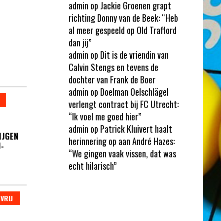
admin
op
Jackie Groenen grapt
richting Donny van de Beek: “Heb
al meer gespeeld op Old Trafford
dan jij”
admin
op
Dit is de vriendin van
Calvin Stengs en tevens de
dochter van Frank de Boer
admin
op
Doelman Oelschlägel
verlengt contract bij FC Utrecht:
“Ik voel me goed hier”
admin
op
Patrick Kluivert haalt
IJGEN
herinnering op aan André Hazes:
J-
“We gingen vaak vissen, dat was
echt hilarisch”
VRIJ