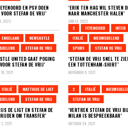
 FEYENOORD EN PSV DOEN
‘ERIK TEN HAG WIL STEVEN D
 VOOR STEFAN DE VRIJ’
NAAR MANCHESTER HALEN’
4, 2023
JUNI 13, 2022
2
FEYENOORD
INTER
ENGELAND
NEWCASTLE
ITALIË
NIEUWSDELEND
SDELEND
STEFAN DE VRIJ
SPURS
STEFAN DE VRIJ
STLE UNITED GAAT POGING
‘STEFAN DE VRIJ SNEL TE ZIE
VOOR STEFAN DE VRIJ’
EEN TOTTENHAM-SHIRT’
18, 2021
NOVEMBER 9, 2021
ITALIË
MATTHIJS DE LIGT
2
ITALIË
NIEUWSDELE
SDELEND
STEFAN DE VRIJ
STEFAN DE VRIJ
IJS DE LIGT EN STEFAN DE
‘VERTREK STEFAN DE VRIJ BI
TRIJDEN OM TRANSFER’
MILAN IS BESPREEKBAAR’
2, 2021
OKTOBER 24, 2021