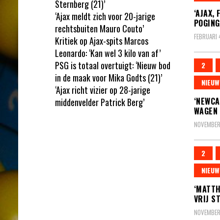
Sternberg (21)’
‘AJAX,
‘Ajax meldt zich voor 20-jarige
POGING
rechtsbuiten Mauro Couto’
FEBRUARI 
Kritiek op Ajax-spits Marcos
Leonardo: ‘Kan wel 3 kilo van af’
PSG is totaal overtuigt: ‘Nieuw bod
2
in de maak voor Mika Godts (21)’
NIEUW
‘Ajax richt vizier op 28-jarige
‘NEWCA
middenvelder Patrick Berg’
WAGEN 
NOVEMBER 
2
NIEUW
‘MATTH
VRIJ S
NOVEMBER 