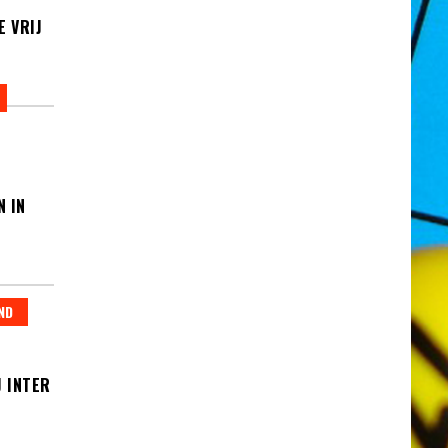
E VRIJ
N IN
ND
J INTER