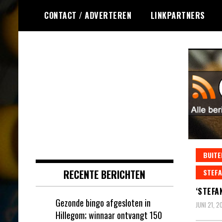
Ga
CONTACT / ADVERTEREN
LINKPARTNERS
naar
de
inhoud
Dagelijks het laatste nieuws
Online Bingo RSS
rondom online bingo voor jou
verzameld
BUITE
RECENTE BERICHTEN
STEFA
‘STEFA
Gezonde bingo afgesloten in
JUNI 21, 2
Hillegom; winnaar ontvangt 150