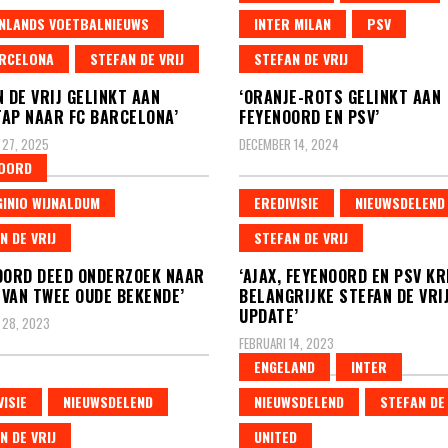
NLANDS VOETBALNIEUWS
INTER MILAN
PSV
RCELONA
STEFAN DE VRIJ
STEFAN DE VRIJ
N DE VRIJ GELINKT AAN
‘ORANJE-ROTS GELINKT AAN
AP NAAR FC BARCELONA’
FEYENOORD EN PSV’
 27, 2025
DECEMBER 14, 2024
NOORD
INIO WIJNALDUM
EREDIVISIE
NIEUWSDELEND
N DE VRIJ
STEFAN DE VRIJ
OORD DEED ONDERZOEK NAAR
‘AJAX, FEYENOORD EN PSV KR
VAN TWEE OUDE BEKENDE’
BELANGRIJKE STEFAN DE VRI
UPDATE’
 28, 2023
FEBRUARI 14, 2023
ENGELAND
INTER
VISIE
NIEUWSDELEND
NIEUWSDELEND
STEFAN DE 
N DE VRIJ
UNITED