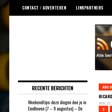
Ga
CONTACT / ADVERTEREN
LINKPARTNERS
naar
de
inhoud
Dagelijks het laatste nieuws
Online Bingo RSS
rondom online bingo voor jou
verzameld
RECENTE BERICHTEN
ADO D
RICARD
Weekendtips: deze dingen doe je in
APRIL 29,
Eindhoven (7 – 9 augustus) – De
2