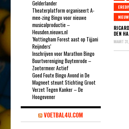
Gelderlander
EREDI
Theaterplatform organiseert A-
mee-zing Bingo voor nieuwe
NIEUW
musicalproductie –
RICARD
Heusden.nieuws.nl
DEN HA
‘Nottingham Forest aast op Tijjani
MAART 31,
Reijnders’
Inschrijven voor Marathon Bingo
Buurtvereniging Buytenrode –
Zoetermeer Actief
Goed Foute Bingo Avond in De
Magneet steunt Stichting Groot
Verzet Tegen Kanker – De
Hoogevener
VOETBAL4U.COM