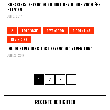
BREAKING: ‘FEYENOORD HUURT KEVIN DIKS VOOR ÉÉN
SEIZOEN’
JULI 3, 2017
2
EREDIVISIE
FEYENOORD
FIORENTINA
KEVIN DIKS
‘HUUR KEVIN DIKS KOST FEYENOORD ZEVEN TON’
JUNI 28, 2017
Berichten
Pagina
Pagina
Pagina
1
2
3
→
paginering
RECENTE BERICHTEN