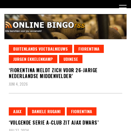
Ga
naar
de
inhoud
Dagelijks het laatste nieuws rondom online bingo voor jou
BUITENLANDS VOETBALNIEUWS
FIORENTINA
Online Bingo RSS
verzameld
JURGEN EKKELENKAMP
UDINESE
‘FIORENTINA MELDT ZICH VOOR 26-JARIGE
NEDERLANDSE MIDDENVELDER’
JUNI 4, 2026
AJAX
DANIELE RUGANI
FIORENTINA
‘VOLGENDE SERIE A-CLUB ZIT AJAX DWARS’
JULI 27, 2024