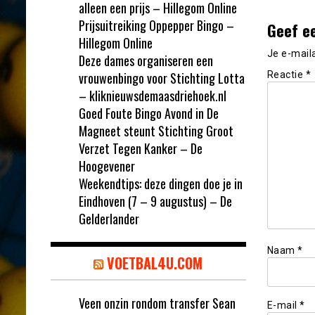
alleen een prijs – Hillegom Online
Prijsuitreiking Oppepper Bingo –
Geef e
Hillegom Online
Je e-mail
Deze dames organiseren een
vrouwenbingo voor Stichting Lotta
Reactie
*
– kliknieuwsdemaasdriehoek.nl
Goed Foute Bingo Avond in De
Magneet steunt Stichting Groot
Verzet Tegen Kanker – De
Hoogevener
Weekendtips: deze dingen doe je in
Eindhoven (7 – 9 augustus) – De
Gelderlander
Naam
*
VOETBAL4U.COM
Veen onzin rondom transfer Sean
E-mail
*