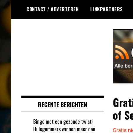
Ga
CONTACT / ADVERTEREN
LINKPARTNERS
naar
de
inhoud
Dagelijks het laatste nieuws
Online Bingo RSS
rondom online bingo voor jou
verzameld
Grat
RECENTE BERICHTEN
of S
Bingo met een gezonde twist:
Hillegommers winnen meer dan
Gratis n