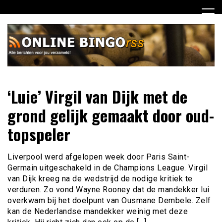
Ga
naar
de
inhoud
Dagelijks het laatste nieuws rondom online bingo voor jou
Online Bingo RSS
‘Luie’ Virgil van Dijk met de
verzameld
grond gelijk gemaakt door oud-
topspeler
Liverpool werd afgelopen week door Paris Saint-
Germain uitgeschakeld in de Champions League. Virgil
van Dijk kreeg na de wedstrijd de nodige kritiek te
verduren. Zo vond Wayne Rooney dat de mandekker lui
overkwam bij het doelpunt van Ousmane Dembele. Zelf
kan de Nederlandse mandekker weinig met deze