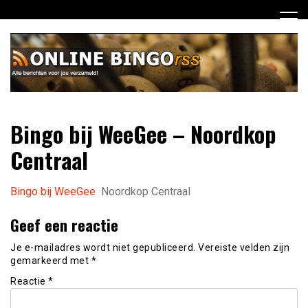
Ga
naar
de
inhoud
Dagelijks het laatste nieuws rondom online bingo voor jou
Online Bingo RSS
Bingo bij WeeGee – Noordkop
verzameld
Centraal
Bingo bij WeeGee
Noordkop Centraal
Geef een reactie
Je e-mailadres wordt niet gepubliceerd.
Vereiste velden zijn
gemarkeerd met
*
Reactie
*