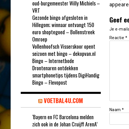
oud-burgemeester Willy Michiels –
appeare
VRT
Gezonde bingo afgesloten in
Geef e
Hillegom; winnaar ontvangt 150
Je e-mail
euro shoptegoed – Bollenstreek
Omroep
Reactie
*
Vollenhoofsch Visserskoor opent
seizoen met bingo – dekopvan.nl
Bingo – Internetbode
Drontenaren ontdekken
smartphonetips tijdens DigiHandig
Bingo – Flevopost
VOETBAL4U.COM
Naam
*
‘Bayern en FC Barcelona melden
zich ook in de Johan Cruijff ArenA’