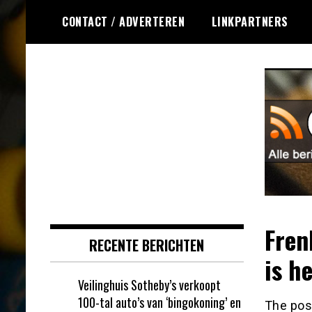
Ga
CONTACT / ADVERTEREN
LINKPARTNERS
naar
de
inhoud
Dagelijks het laatste nieuws
Online Bingo RSS
rondom online bingo voor jou
verzameld
Fren
RECENTE BERICHTEN
is h
Veilinghuis Sotheby’s verkoopt
100-tal auto’s van ‘bingokoning’ en
The po