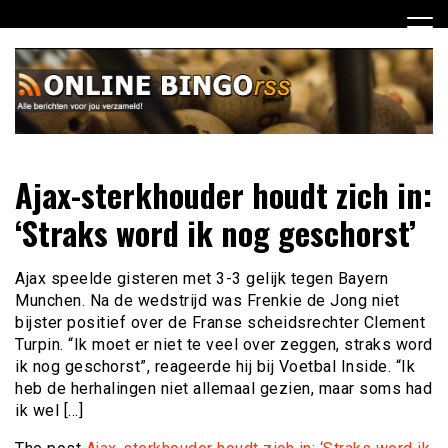
Ga
naar
de
inhoud
Dagelijks het laatste nieuws rondom online bingo voor jou
Online Bingo RSS
Ajax-sterkhouder houdt zich in:
verzameld
‘Straks word ik nog geschorst’
Ajax speelde gisteren met 3-3 gelijk tegen Bayern
Munchen. Na de wedstrijd was Frenkie de Jong niet
bijster positief over de Franse scheidsrechter Clement
Turpin. “Ik moet er niet te veel over zeggen, straks word
ik nog geschorst”, reageerde hij bij Voetbal Inside. “Ik
heb de herhalingen niet allemaal gezien, maar soms had
ik wel […]