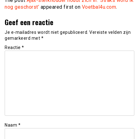
The post
Ajax-sterkhouder houdt zich in: ‘Straks word ik
nog geschorst’
appeared first on
Voetbal4u.com
.
Geef een reactie
Je e-mailadres wordt niet gepubliceerd.
Vereiste velden zijn
gemarkeerd met
*
Reactie
*
Naam
*