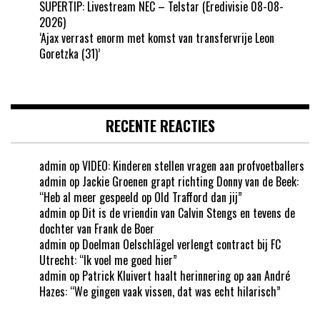
SUPERTIP: Livestream NEC – Telstar (Eredivisie 08-08-
2026)
‘Ajax verrast enorm met komst van transfervrije Leon
Goretzka (31)’
RECENTE REACTIES
admin
op
VIDEO: Kinderen stellen vragen aan profvoetballers
admin
op
Jackie Groenen grapt richting Donny van de Beek:
“Heb al meer gespeeld op Old Trafford dan jij”
admin
op
Dit is de vriendin van Calvin Stengs en tevens de
dochter van Frank de Boer
admin
op
Doelman Oelschlägel verlengt contract bij FC
Utrecht: “Ik voel me goed hier”
admin
op
Patrick Kluivert haalt herinnering op aan André
Hazes: “We gingen vaak vissen, dat was echt hilarisch”