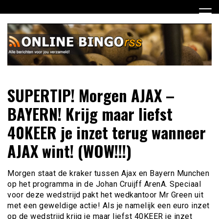
Ga
naar
de
inhoud
Dagelijks het laatste nieuws rondom online bingo voor jou
Online Bingo RSS
SUPERTIP! Morgen AJAX –
verzameld
BAYERN! Krijg maar liefst
40KEER je inzet terug wanneer
AJAX wint! (WOW!!!)
Morgen staat de kraker tussen Ajax en Bayern Munchen
op het programma in de Johan Cruijff ArenA. Speciaal
voor deze wedstrijd pakt het wedkantoor Mr Green uit
met een geweldige actie! Als je namelijk een euro inzet
op de wedstrijd krijg je maar liefst 40KEER je inzet