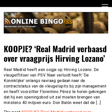
Ga
naar
de
inhoud
Dagelijks het laatste nieuws rondom online bingo voor jou
Online Bingo RSS
KOOPJE? ‘Real Madrid verbaasd
verzameld
over vraagprijs Hirving Lozano’
Real Madrid heeft een oogje op Hirving Lozano. De
vleugelflitser van PSV. Naar verluidt heeft ‘De
Koninklijke’ onlangs navraag gedaan naar de
contractstatus van de vleugelspits bij zijn management
en heeft voorzitter Florentino Pérez te horen gekregen
dat hij een openingsbod uit zal moeten brengen van
minstens 40 miljoen euro. Don Balón weet dat de […]