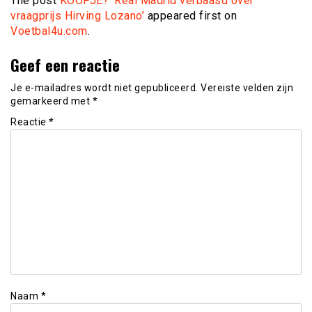
The post
KOOPJE? ‘Real Madrid verbaasd over
vraagprijs Hirving Lozano’
appeared first on
Voetbal4u.com
.
Geef een reactie
Je e-mailadres wordt niet gepubliceerd.
Vereiste velden zijn
gemarkeerd met
*
Reactie
*
Naam
*