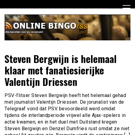
Ga
naar
de
inhoud
Dagelijks het laatste nieuws rondom online bingo voor jou
Online Bingo RSS
Steven Bergwijn is helemaal
verzameld
klaar met fanatiesierijke
Valentijn Driessen
PSV-flitser Steven Bergwijn heeft het helemaal gehad
met journalist Valentijn Driessen. De jorunalist van de
Telegraaf vond dat PSV bevoordeeld werd omdat
tijdens de interlandperiode vrijwel alle Ajax-spelers in
actie kwamen, en in het duel met Duitsland kregen
Steven Bergwijn en Denzel Dumfries rust omdat ze niet