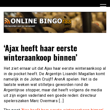
Ga
naar
de
inhoud
Dagelijks het laatste nieuws rondom online bingo voor jou
Online Bingo RSS
‘Ajax heeft haar eerste
verzameld
winteraankoop binnen’
Het ziet ernaar uit dat Ajax haar eerste winteraankoop al
in de pocket heeft. De Argentijn Lisandri Magallan komt
namelijk in de Johan Cruijff ArenA spelen. Het is de
laatste weken wat stilletjes geworden rond de
Argentijnse stopper, maar dat heeft volgens de media
uit zijn eigen vaderland een goede reden: directeur
spelerszaken Marc Overmars […]