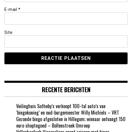
E-mail
*
Site
RECENTE BERICHTEN
Veilinghuis Sotheby’s verkoopt 100-tal auto’s van
‘bingokoning’ en oud-burgemeester Willy Michiels – VRT
Gezonde bingo afgesloten in Hillegom; winnaar ontvangt 150
euro shoptegoed – Bollenstreek Omroep
Vollenhoofsch Visserskoor opent seizoen met bingo –