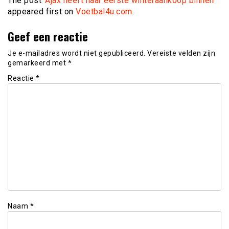
The post
‘Ajax heeft haar eerste winteraankoop binnen’
appeared first on
Voetbal4u.com
.
Geef een reactie
Je e-mailadres wordt niet gepubliceerd.
Vereiste velden zijn
gemarkeerd met
*
Reactie
*
Naam
*