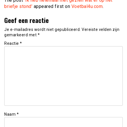
The post
‘Ik heb helemaal niet gezien wat er op het
briefje stond’
appeared first on
Voetbal4u.com
.
Geef een reactie
Je e-mailadres wordt niet gepubliceerd.
Vereiste velden zijn
gemarkeerd met
*
Reactie
*
Naam
*