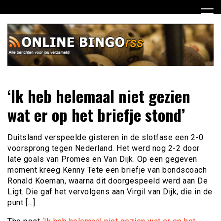
Ga
naar
de
inhoud
Dagelijks het laatste nieuws rondom online bingo voor jou
Online Bingo RSS
‘Ik heb helemaal niet gezien
verzameld
wat er op het briefje stond’
Duitsland verspeelde gisteren in de slotfase een 2-0
voorsprong tegen Nederland. Het werd nog 2-2 door
late goals van Promes en Van Dijk. Op een gegeven
moment kreeg Kenny Tete een briefje van bondscoach
Ronald Koeman, waarna dit doorgespeeld werd aan De
Ligt. Die gaf het vervolgens aan Virgil van Dijk, die in de
punt […]