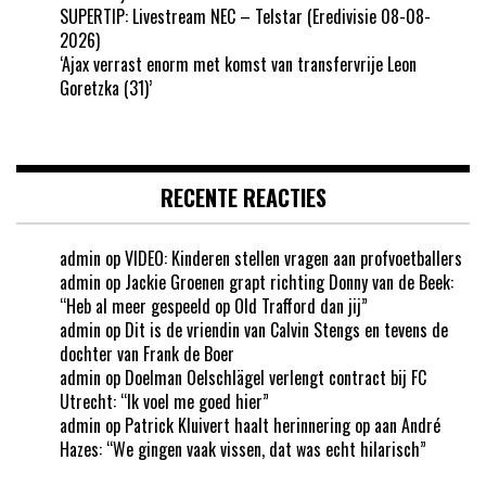
SUPERTIP: Livestream NEC – Telstar (Eredivisie 08-08-
2026)
‘Ajax verrast enorm met komst van transfervrije Leon
Goretzka (31)’
RECENTE REACTIES
admin
op
VIDEO: Kinderen stellen vragen aan profvoetballers
admin
op
Jackie Groenen grapt richting Donny van de Beek:
“Heb al meer gespeeld op Old Trafford dan jij”
admin
op
Dit is de vriendin van Calvin Stengs en tevens de
dochter van Frank de Boer
admin
op
Doelman Oelschlägel verlengt contract bij FC
Utrecht: “Ik voel me goed hier”
admin
op
Patrick Kluivert haalt herinnering op aan André
Hazes: “We gingen vaak vissen, dat was echt hilarisch”