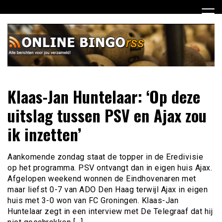
Ga
naar
de
inhoud
Dagelijks het laatste nieuws rondom online bingo voor jou
Online Bingo RSS
Klaas-Jan Huntelaar: ‘Op deze
verzameld
uitslag tussen PSV en Ajax zou
ik inzetten’
Aankomende zondag staat de topper in de Eredivisie
op het programma. PSV ontvangt dan in eigen huis Ajax.
Afgelopen weekend wonnen de Eindhovenaren met
maar liefst 0-7 van ADO Den Haag terwijl Ajax in eigen
huis met 3-0 won van FC Groningen. Klaas-Jan
Huntelaar zegt in een interview met De Telegraaf dat hij