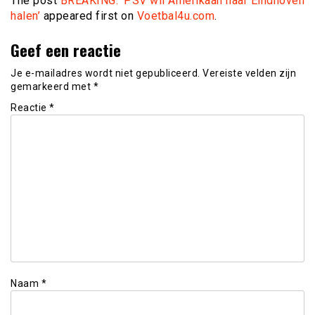
The post
BREAKING: ‘PSV wil Amerikaan naar Eindhoven
halen’
appeared first on
Voetbal4u.com
.
Geef een reactie
Je e-mailadres wordt niet gepubliceerd.
Vereiste velden zijn
gemarkeerd met
*
Reactie
*
Naam
*