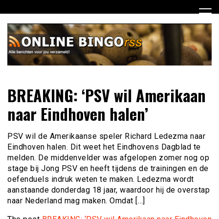
Ga
naar
de
inhoud
Dagelijks het laatste nieuws rondom online bingo voor jou
Online Bingo RSS
BREAKING: ‘PSV wil Amerikaan
verzameld
naar Eindhoven halen’
PSV wil de Amerikaanse speler Richard Ledezma naar
Eindhoven halen. Dit weet het Eindhovens Dagblad te
melden. De middenvelder was afgelopen zomer nog op
stage bij Jong PSV en heeft tijdens de trainingen en de
oefenduels indruk weten te maken. Ledezma wordt
aanstaande donderdag 18 jaar, waardoor hij de overstap
naar Nederland mag maken. Omdat […]