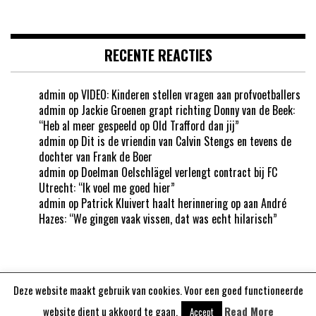
RECENTE REACTIES
admin
op
VIDEO: Kinderen stellen vragen aan profvoetballers
admin
op
Jackie Groenen grapt richting Donny van de Beek:
“Heb al meer gespeeld op Old Trafford dan jij”
admin
op
Dit is de vriendin van Calvin Stengs en tevens de
dochter van Frank de Boer
admin
op
Doelman Oelschlägel verlengt contract bij FC
Utrecht: “Ik voel me goed hier”
admin
op
Patrick Kluivert haalt herinnering op aan André
Hazes: “We gingen vaak vissen, dat was echt hilarisch”
Deze website maakt gebruik van cookies. Voor een goed functioneerde
Aangedreven door
WordPress
website dient u akkoord te gaan.
Read More
Accept