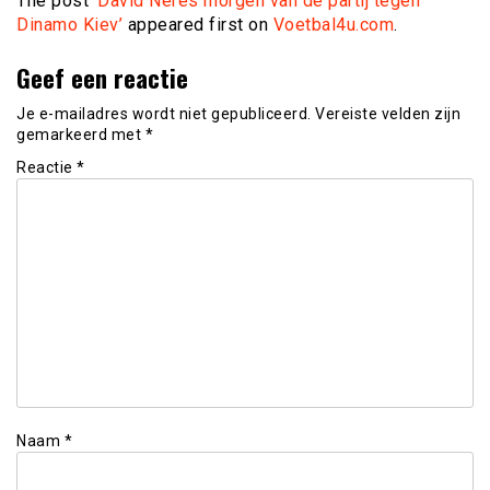
The post
‘David Neres morgen van de partij tegen
Dinamo Kiev’
appeared first on
Voetbal4u.com
.
Geef een reactie
Je e-mailadres wordt niet gepubliceerd.
Vereiste velden zijn
gemarkeerd met
*
Reactie
*
Naam
*