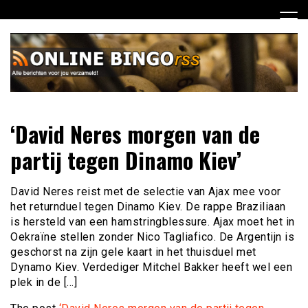
Ga
naar
de
inhoud
Dagelijks het laatste nieuws rondom online bingo voor jou
Online Bingo RSS
‘David Neres morgen van de
verzameld
partij tegen Dinamo Kiev’
David Neres reist met de selectie van Ajax mee voor
het returnduel tegen Dinamo Kiev. De rappe Braziliaan
is hersteld van een hamstringblessure. Ajax moet het in
Oekraïne stellen zonder Nico Tagliafico. De Argentijn is
geschorst na zijn gele kaart in het thuisduel met
Dynamo Kiev. Verdediger Mitchel Bakker heeft wel een
plek in de […]