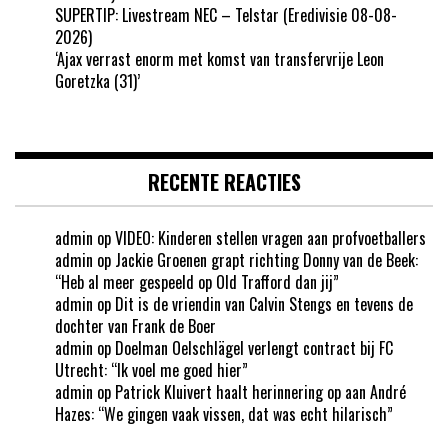
SUPERTIP: Livestream NEC – Telstar (Eredivisie 08-08-
2026)
‘Ajax verrast enorm met komst van transfervrije Leon
Goretzka (31)’
RECENTE REACTIES
admin
op
VIDEO: Kinderen stellen vragen aan profvoetballers
admin
op
Jackie Groenen grapt richting Donny van de Beek:
“Heb al meer gespeeld op Old Trafford dan jij”
admin
op
Dit is de vriendin van Calvin Stengs en tevens de
dochter van Frank de Boer
admin
op
Doelman Oelschlägel verlengt contract bij FC
Utrecht: “Ik voel me goed hier”
admin
op
Patrick Kluivert haalt herinnering op aan André
Hazes: “We gingen vaak vissen, dat was echt hilarisch”