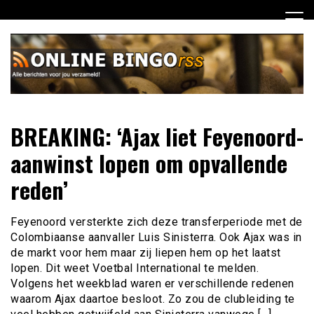
Ga
naar
de
inhoud
Dagelijks het laatste nieuws rondom online bingo voor jou
Online Bingo RSS
BREAKING: ‘Ajax liet Feyenoord-
verzameld
aanwinst lopen om opvallende
reden’
Feyenoord versterkte zich deze transferperiode met de
Colombiaanse aanvaller Luis Sinisterra. Ook Ajax was in
de markt voor hem maar zij liepen hem op het laatst
lopen. Dit weet Voetbal International te melden.
Volgens het weekblad waren er verschillende redenen
waarom Ajax daartoe besloot. Zo zou de clubleiding te