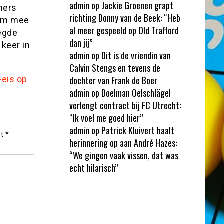
admin
op
Jackie Groenen grapt
mers
richting Donny van de Beek: “Heb
 om mee
al meer gespeeld op Old Trafford
egde
dan jij”
 keer in
admin
op
Dit is de vriendin van
Calvin Stengs en tevens de
-eis op
dochter van Frank de Boer
admin
op
Doelman Oelschlägel
verlengt contract bij FC Utrecht:
“Ik voel me goed hier”
admin
op
Patrick Kluivert haalt
et
*
herinnering op aan André Hazes:
“We gingen vaak vissen, dat was
echt hilarisch”