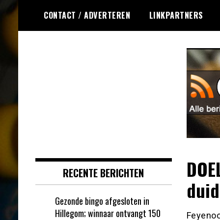
Ga
CONTACT / ADVERTEREN
LINKPARTNERS
naar
de
inhoud
Dagelijks het laatste nieuws
Online Bingo RSS
rondom online bingo voor jou
verzameld
DOEL
RECENTE BERICHTEN
duid
Gezonde bingo afgesloten in
Hillegom; winnaar ontvangt 150
Feyenoo