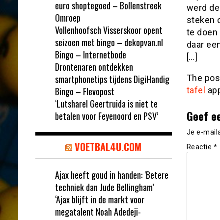
euro shoptegoed – Bollenstreek
werd de
Omroep
steken o
Vollenhoofsch Visserskoor opent
te doen
seizoen met bingo – dekopvan.nl
daar een
Bingo – Internetbode
[…]
Drontenaren ontdekken
smartphonetips tijdens DigiHandig
The po
Bingo – Flevopost
tafel
app
‘Lutsharel Geertruida is niet te
Geef e
betalen voor Feyenoord en PSV’
Je e-mail
VOETBAL4U.COM
Reactie
*
Ajax heeft goud in handen: ‘Betere
techniek dan Jude Bellingham’
‘Ajax blijft in de markt voor
megatalent Noah Adedeji-