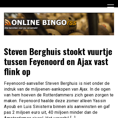
Ga
naar
de
inhoud
Dagelijks het laatste nieuws rondom online bingo voor jou
Online Bingo RSS
Steven Berghuis stookt vuurtje
verzameld
tussen Feyenoord en Ajax vast
flink op
Feyenoord-aanvaller Steven Berghuis is niet onder de
indruk van de miljoenen-aankopen van Ajax. In de ogen
van hem hoeven de Rotterdammers zich geen zorgen te
maken. Feyenoord haalde deze zomer alleen Yassin
Ayoub en Luis Sinisterra binnen als aanwinsten en gaf
pas 2 miljoen euro uit, 40 miljoen minder dan de