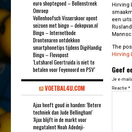
euro shoptegoed – Bollenstreek
Hirving
Omroep
smaakma
Vollenhoofsch Visserskoor opent
een uit
seizoen met bingo – dekopvan.nl
Rusland
Bingo – Internetbode
Mannscha
Drontenaren ontdekken
smartphonetips tijdens DigiHandig
The po
Bingo – Flevopost
Hirving 
‘Lutsharel Geertruida is niet te
Geef e
betalen voor Feyenoord en PSV’
Je e-mail
VOETBAL4U.COM
Reactie
*
Ajax heeft goud in handen: ‘Betere
techniek dan Jude Bellingham’
‘Ajax blijft in de markt voor
megatalent Noah Adedeji-