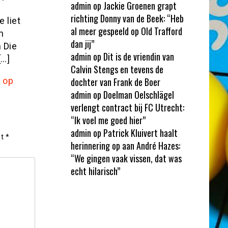
admin
op
Jackie Groenen grapt
richting Donny van de Beek: “Heb
 liet
al meer gespeeld op Old Trafford
n
dan jij”
 Die
admin
op
Dit is de vriendin van
[…]
Calvin Stengs en tevens de
 op
dochter van Frank de Boer
admin
op
Doelman Oelschlägel
verlengt contract bij FC Utrecht:
“Ik voel me goed hier”
admin
op
Patrick Kluivert haalt
et
*
herinnering op aan André Hazes:
“We gingen vaak vissen, dat was
echt hilarisch”