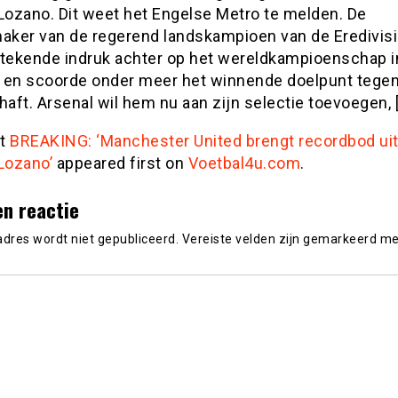
 Lozano. Dit weet het Engelse Metro te melden. De
ker van de regerend landskampioen van de Eredivisie
stekende indruk achter op het wereldkampioenschap i
 en scoorde onder meer het winnende doelpunt tegen
ft. Arsenal wil hem nu aan zijn selectie toevoegen, 
st
BREAKING: ‘Manchester United brengt recordbod uit
Lozano’
appeared first on
Voetbal4u.com
.
en reactie
adres wordt niet gepubliceerd.
Vereiste velden zijn gemarkeerd m