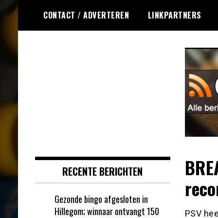
Ga
CONTACT / ADVERTEREN
LINKPARTNERS
naar
de
inhoud
Dagelijks het laatste nieuws
Online Bingo RSS
rondom online bingo voor jou
verzameld
BREA
RECENTE BERICHTEN
reco
Gezonde bingo afgesloten in
Hillegom; winnaar ontvangt 150
PSV hee