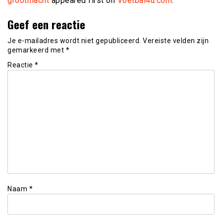
grootmacht
appeared first on
Voetbal4u.com
.
Geef een reactie
Je e-mailadres wordt niet gepubliceerd.
Vereiste velden zijn
gemarkeerd met
*
Reactie
*
Naam
*