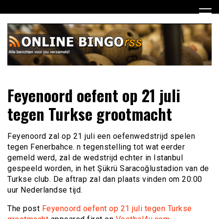
Ga
naar
de
inhoud
Dagelijks het laatste nieuws rondom online bingo voor jou
Online Bingo RSS
Feyenoord oefent op 21 juli
verzameld
tegen Turkse grootmacht
Feyenoord zal op 21 juli een oefenwedstrijd spelen
tegen Fenerbahce. n tegenstelling tot wat eerder
gemeld werd, zal de wedstrijd echter in Istanbul
gespeeld worden, in het Şükrü Saracoğlustadion van de
Turkse club. De aftrap zal dan plaats vinden om 20:00
uur Nederlandse tijd.
The post
Feyenoord oefent op 21 juli tegen Turkse