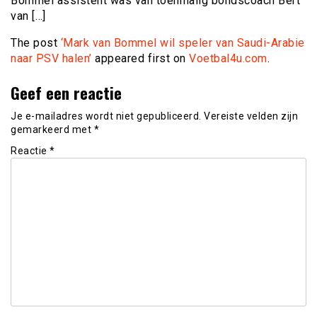
Bommel assistent was van toenmalig bondscoach Bert
van […]
The post
‘Mark van Bommel wil speler van Saudi-Arabie
naar PSV halen’
appeared first on
Voetbal4u.com
.
Geef een reactie
Je e-mailadres wordt niet gepubliceerd.
Vereiste velden zijn
gemarkeerd met
*
Reactie
*