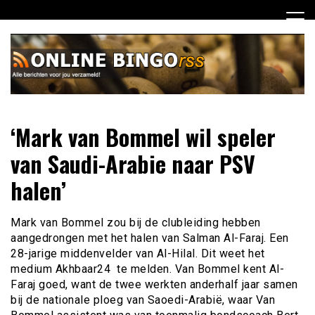
Ga
naar
de
inhoud
Dagelijks het laatste nieuws rondom online bingo voor jou
Online Bingo RSS
‘Mark van Bommel wil speler
verzameld
van Saudi-Arabie naar PSV
halen’
Mark van Bommel zou bij de clubleiding hebben
aangedrongen met het halen van Salman Al-Faraj. Een
28-jarige middenvelder van Al-Hilal. Dit weet het
medium Akhbaar24 te melden. Van Bommel kent Al-
Faraj goed, want de twee werkten anderhalf jaar samen
bij de nationale ploeg van Saoedi-Arabië, waar Van