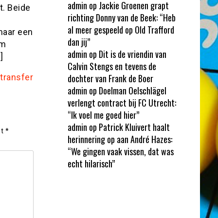
admin
op
Jackie Groenen grapt
t. Beide
richting Donny van de Beek: “Heb
al meer gespeeld op Old Trafford
 maar een
dan jij”
am
admin
op
Dit is de vriendin van
]
Calvin Stengs en tevens de
 transfer
dochter van Frank de Boer
admin
op
Doelman Oelschlägel
verlengt contract bij FC Utrecht:
“Ik voel me goed hier”
admin
op
Patrick Kluivert haalt
et
*
herinnering op aan André Hazes:
“We gingen vaak vissen, dat was
echt hilarisch”