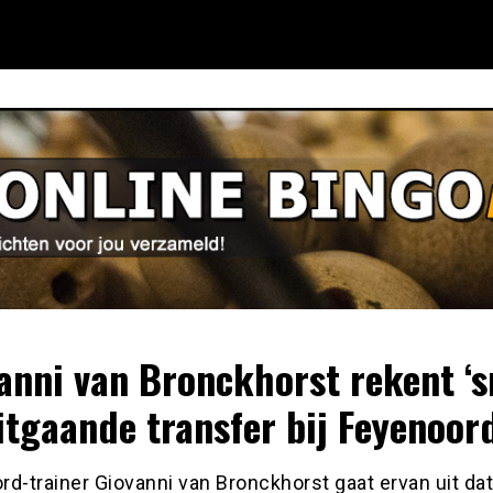
anni van Bronckhorst rekent ‘s
itgaande transfer bij Feyenoor
d-trainer Giovanni van Bronckhorst gaat ervan uit dat