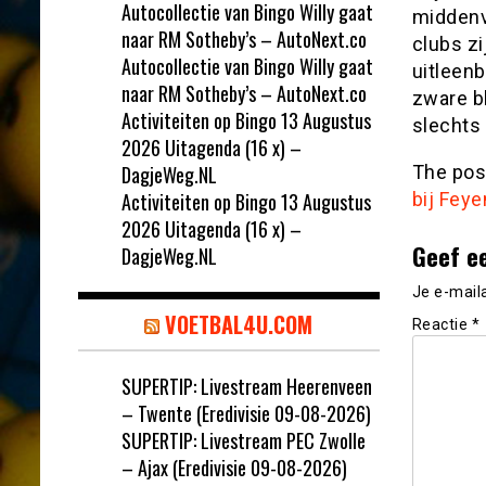
Autocollectie van Bingo Willy gaat
middenv
naar RM Sotheby’s – AutoNext.co
clubs z
Autocollectie van Bingo Willy gaat
uitleenb
naar RM Sotheby’s – AutoNext.co
zware b
Activiteiten op Bingo 13 Augustus
slechts
2026 Uitagenda (16 x) –
DagjeWeg.NL
The po
Activiteiten op Bingo 13 Augustus
bij Fey
2026 Uitagenda (16 x) –
Geef e
DagjeWeg.NL
Je e-mail
VOETBAL4U.COM
Reactie
*
SUPERTIP: Livestream Heerenveen
– Twente (Eredivisie 09-08-2026)
SUPERTIP: Livestream PEC Zwolle
– Ajax (Eredivisie 09-08-2026)