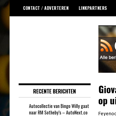
Ga
CONTACT / ADVERTEREN
LINKPARTNERS
naar
de
inhoud
Dagelijks het laatste nieuws
Online Bingo RSS
rondom online bingo voor jou
verzameld
Giov
RECENTE BERICHTEN
op u
Autocollectie van Bingo Willy gaat
naar RM Sotheby’s – AutoNext.co
Feyenoor