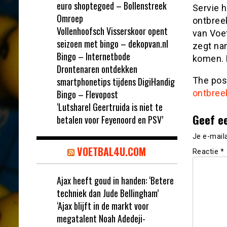
euro shoptegoed – Bollenstreek
Servie 
Omroep
ontbree
Vollenhoofsch Visserskoor opent
van Voet
seizoen met bingo – dekopvan.nl
zegt nam
Bingo – Internetbode
komen. 
Drontenaren ontdekken
smartphonetips tijdens DigiHandig
The po
Bingo – Flevopost
ontbree
‘Lutsharel Geertruida is niet te
Geef e
betalen voor Feyenoord en PSV’
Je e-mail
VOETBAL4U.COM
Reactie
*
Ajax heeft goud in handen: ‘Betere
techniek dan Jude Bellingham’
‘Ajax blijft in de markt voor
megatalent Noah Adedeji-