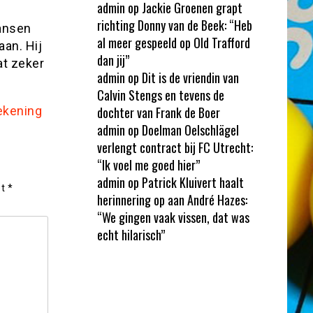
admin
op
Jackie Groenen grapt
richting Donny van de Beek: “Heb
ansen
al meer gespeeld op Old Trafford
aan. Hij
dan jij”
at zeker
admin
op
Dit is de vriendin van
Calvin Stengs en tevens de
ekening
dochter van Frank de Boer
admin
op
Doelman Oelschlägel
verlengt contract bij FC Utrecht:
“Ik voel me goed hier”
admin
op
Patrick Kluivert haalt
et
*
herinnering op aan André Hazes:
“We gingen vaak vissen, dat was
echt hilarisch”