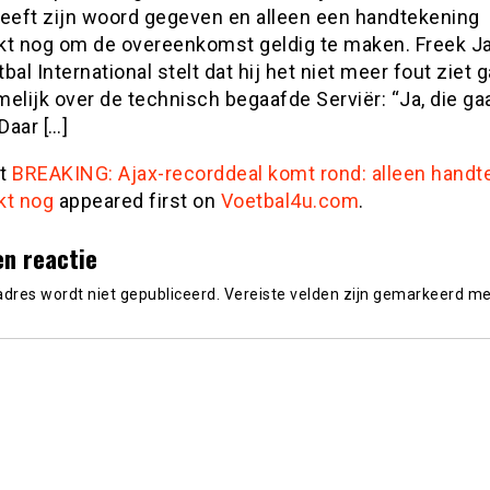
heeft zijn woord gegeven en alleen een handtekening
kt nog om de overeenkomst geldig te maken. Freek J
bal International stelt dat hij het niet meer fout ziet g
elijk over de technisch begaafde Serviër: “Ja, die ga
Daar […]
st
BREAKING: Ajax-recorddeal komt rond: alleen handt
kt nog
appeared first on
Voetbal4u.com
.
en reactie
adres wordt niet gepubliceerd.
Vereiste velden zijn gemarkeerd m