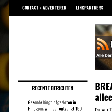
Ga
CONTACT / ADVERTEREN
LINKPARTNERS
naar
de
inhoud
Dagelijks het laatste nieuws
Online Bingo RSS
rondom online bingo voor jou
verzameld
BREA
RECENTE BERICHTEN
alle
Gezonde bingo afgesloten in
Hillegom; winnaar ontvangt 150
Dusan Ta