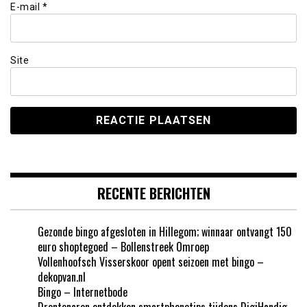
E-mail
*
Site
RECENTE BERICHTEN
Gezonde bingo afgesloten in Hillegom; winnaar ontvangt 150
euro shoptegoed – Bollenstreek Omroep
Vollenhoofsch Visserskoor opent seizoen met bingo –
dekopvan.nl
Bingo – Internetbode
Drontenaren ontdekken smartphonetips tijdens DigiHandig