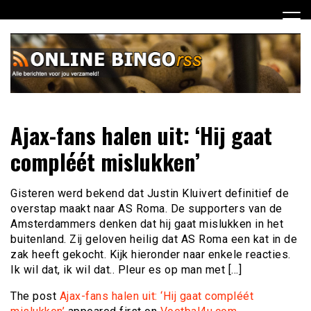
Ga
naar
de
inhoud
Dagelijks het laatste nieuws rondom online bingo voor jou
Online Bingo RSS
Ajax-fans halen uit: ‘Hij gaat
verzameld
compléét mislukken’
Gisteren werd bekend dat Justin Kluivert definitief de
overstap maakt naar AS Roma. De supporters van de
Amsterdammers denken dat hij gaat mislukken in het
buitenland. Zij geloven heilig dat AS Roma een kat in de
zak heeft gekocht. Kijk hieronder naar enkele reacties.
Ik wil dat, ik wil dat.. Pleur es op man met […]
The post
Ajax-fans halen uit: ‘Hij gaat compléét