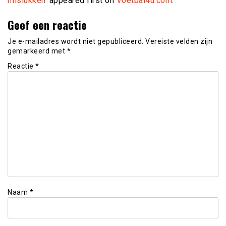
mislukken’
appeared first on
Voetbal4u.com
.
Geef een reactie
Je e-mailadres wordt niet gepubliceerd.
Vereiste velden zijn
gemarkeerd met
*
Reactie
*
Naam
*