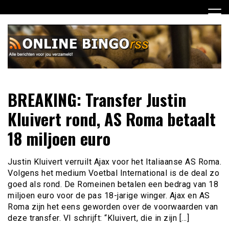
Ga
naar
de
inhoud
Dagelijks het laatste nieuws rondom online bingo voor jou
Online Bingo RSS
BREAKING: Transfer Justin
verzameld
Kluivert rond, AS Roma betaalt
18 miljoen euro
Justin Kluivert verruilt Ajax voor het Italiaanse AS Roma.
Volgens het medium Voetbal International is de deal zo
goed als rond. De Romeinen betalen een bedrag van 18
miljoen euro voor de pas 18-jarige winger. Ajax en AS
Roma zijn het eens geworden over de voorwaarden van
deze transfer. VI schrijft: “Kluivert, die in zijn […]