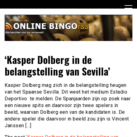
Ga
naar
de
inhoud
Dagelijks het laatste nieuws rondom online bingo voor jou
Online Bingo RSS
‘Kasper Dolberg in de
verzameld
belangstelling van Sevilla’
Kasper Dolberg mag zich in de belangstelling heugen
van het Spaanse Sevilla. Dit weet het medium Estadio
Deportivo te melden. De Spanjaarden zijn op zoek naar
een nieuwe spits en daarvoor zijn twee spelers in
beeld, waarvan Dolberg een van de kandidaten is. De
andere speler die daarvoor in beeld zou zijn is Vincent
Janssen […]