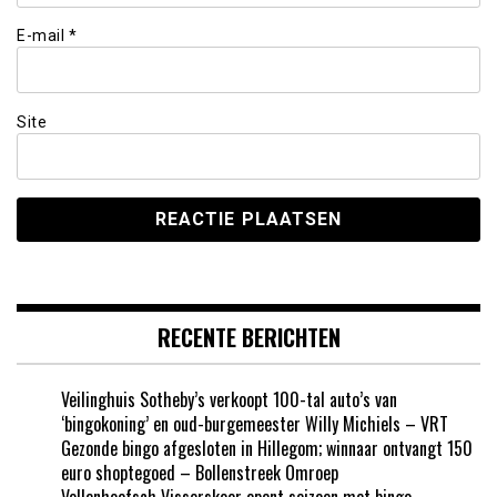
E-mail
*
Site
RECENTE BERICHTEN
Veilinghuis Sotheby’s verkoopt 100-tal auto’s van
‘bingokoning’ en oud-burgemeester Willy Michiels – VRT
Gezonde bingo afgesloten in Hillegom; winnaar ontvangt 150
euro shoptegoed – Bollenstreek Omroep
Vollenhoofsch Visserskoor opent seizoen met bingo –