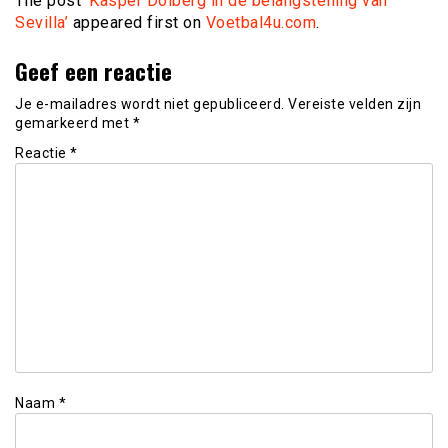
The post
‘Kasper Dolberg in de belangstelling van
Sevilla’
appeared first on
Voetbal4u.com
.
Geef een reactie
Je e-mailadres wordt niet gepubliceerd.
Vereiste velden zijn
gemarkeerd met
*
Reactie
*
Naam
*