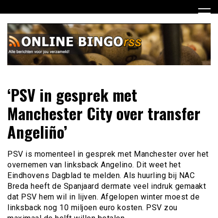
Ga
naar
de
inhoud
Dagelijks het laatste nieuws rondom online bingo voor jou
Online Bingo RSS
‘PSV in gesprek met
verzameld
Manchester City over transfer
Angeliño’
PSV is momenteel in gesprek met Manchester over het
overnemen van linksback Angelino. Dit weet het
Eindhovens Dagblad te melden. Als huurling bij NAC
Breda heeft de Spanjaard dermate veel indruk gemaakt
dat PSV hem wil in lijven. Afgelopen winter moest de
linksback nog 10 miljoen euro kosten. PSV zou