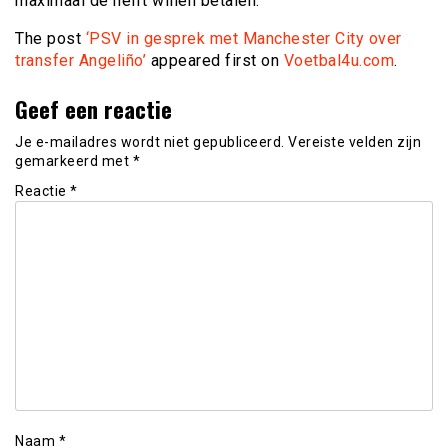
maximaal de helft willen betalen.
The post
‘PSV in gesprek met Manchester City over
transfer Angeliño’
appeared first on
Voetbal4u.com
.
Geef een reactie
Je e-mailadres wordt niet gepubliceerd.
Vereiste velden zijn
gemarkeerd met
*
Reactie
*
Naam
*