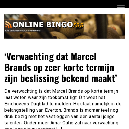
Ga
naar
de
inhoud
Dagelijks het laatste nieuws rondom online bingo voor jou
Online Bingo RSS
‘Verwachting dat Marcel
verzameld
Brands op zeer korte termijn
zijn beslissing bekend maakt’
De verwachting is dat Marcel Brands op korte termijn
laat weten waar zijn toekomst ligt. Dit weet het
Eindhovens Dagblad te melden. Hij staat namelijk in de
belangstelling van Everton. Brands is momenteel nog
druk bezig met het vastleggen van een aantal jonge
talenten. Onder meer Amar Catic zal naar verwachting