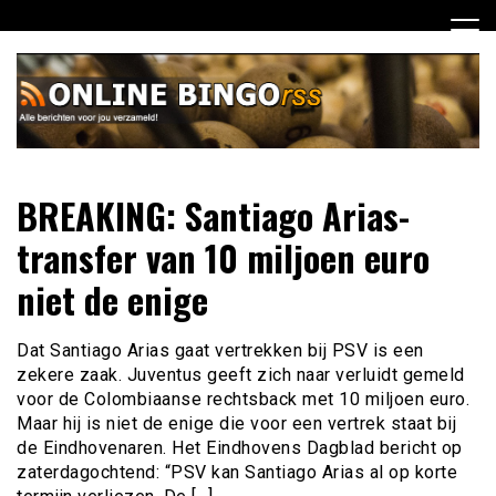
Ga
naar
de
inhoud
Dagelijks het laatste nieuws rondom online bingo voor jou
Online Bingo RSS
BREAKING: Santiago Arias-
verzameld
transfer van 10 miljoen euro
niet de enige
Dat Santiago Arias gaat vertrekken bij PSV is een
zekere zaak. Juventus geeft zich naar verluidt gemeld
voor de Colombiaanse rechtsback met 10 miljoen euro.
Maar hij is niet de enige die voor een vertrek staat bij
de Eindhovenaren. Het Eindhovens Dagblad bericht op
zaterdagochtend: “PSV kan Santiago Arias al op korte