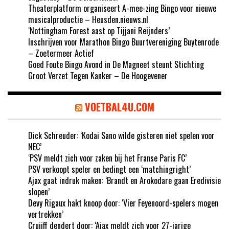
Theaterplatform organiseert A-mee-zing Bingo voor nieuwe
musicalproductie – Heusden.nieuws.nl
‘Nottingham Forest aast op Tijjani Reijnders’
Inschrijven voor Marathon Bingo Buurtvereniging Buytenrode
– Zoetermeer Actief
Goed Foute Bingo Avond in De Magneet steunt Stichting
Groot Verzet Tegen Kanker – De Hoogevener
VOETBAL4U.COM
Dick Schreuder: ‘Kodai Sano wilde gisteren niet spelen voor
NEC’
‘PSV meldt zich voor zaken bij het Franse Paris FC’
PSV verkoopt speler en bedingt een ‘matchingright’
Ajax gaat indruk maken: ‘Brandt en Arokodare gaan Eredivisie
slopen’
Devy Rigaux hakt knoop door: ‘Vier Feyenoord-spelers mogen
vertrekken’
Cruijff dendert door: ‘Ajax meldt zich voor 27-jarige