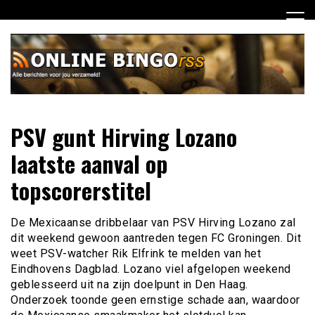
Ga
naar
de
inhoud
Dagelijks het laatste nieuws rondom online bingo voor jou
Online Bingo RSS
PSV gunt Hirving Lozano
verzameld
laatste aanval op
topscorerstitel
De Mexicaanse dribbelaar van PSV Hirving Lozano zal
dit weekend gewoon aantreden tegen FC Groningen. Dit
weet PSV-watcher Rik Elfrink te melden van het
Eindhovens Dagblad. Lozano viel afgelopen weekend
geblesseerd uit na zijn doelpunt in Den Haag.
Onderzoek toonde geen ernstige schade aan, waardoor