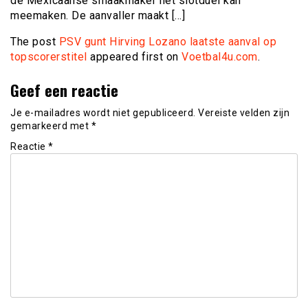
de Mexicaanse smaakmaker het slotduel kan
meemaken. De aanvaller maakt […]
The post
PSV gunt Hirving Lozano laatste aanval op
topscorerstitel
appeared first on
Voetbal4u.com
.
Geef een reactie
Je e-mailadres wordt niet gepubliceerd.
Vereiste velden zijn
gemarkeerd met
*
Reactie
*