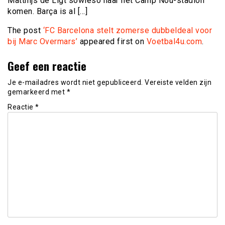
Matthijs de Ligt sowieso naar het Camp Nou-stadion
komen. Barça is al […]
The post
‘FC Barcelona stelt zomerse dubbeldeal voor
bij Marc Overmars’
appeared first on
Voetbal4u.com
.
Geef een reactie
Je e-mailadres wordt niet gepubliceerd.
Vereiste velden zijn
gemarkeerd met
*
Reactie
*