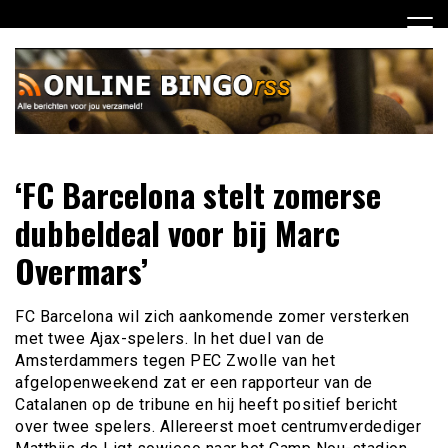
Ga
naar
de
inhoud
Dagelijks het laatste nieuws rondom online bingo voor jou
Online Bingo RSS
‘FC Barcelona stelt zomerse
verzameld
dubbeldeal voor bij Marc
Overmars’
FC Barcelona wil zich aankomende zomer versterken
met twee Ajax-spelers. In het duel van de
Amsterdammers tegen PEC Zwolle van het
afgelopenweekend zat er een rapporteur van de
Catalanen op de tribune en hij heeft positief bericht
over twee spelers. Allereerst moet centrumverdediger