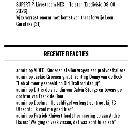
SUPERTIP: Livestream NEC – Telstar (Eredivisie 08-08-
2026)
‘Ajax verrast enorm met komst van transfervrije Leon
Goretzka (31)’
RECENTE REACTIES
admin
op
VIDEO: Kinderen stellen vragen aan profvoetballers
admin
op
Jackie Groenen grapt richting Donny van de Beek:
“Heb al meer gespeeld op Old Trafford dan jij”
admin
op
Dit is de vriendin van Calvin Stengs en tevens de
dochter van Frank de Boer
admin
op
Doelman Oelschlägel verlengt contract bij FC
Utrecht: “Ik voel me goed hier”
admin
op
Patrick Kluivert haalt herinnering op aan André
Hazes: “We gingen vaak vissen, dat was echt hilarisch”