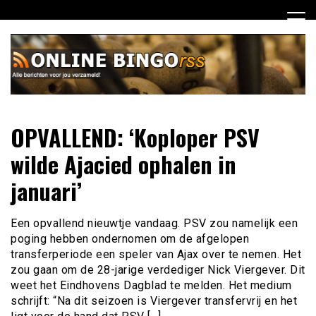
Ga
naar
de
inhoud
Dagelijks het laatste nieuws rondom online bingo voor jou
Online Bingo RSS
OPVALLEND: ‘Koploper PSV
verzameld
wilde Ajacied ophalen in
januari’
Een opvallend nieuwtje vandaag. PSV zou namelijk een
poging hebben ondernomen om de afgelopen
transferperiode een speler van Ajax over te nemen. Het
zou gaan om de 28-jarige verdediger Nick Viergever. Dit
weet het Eindhovens Dagblad te melden. Het medium
schrijft: “Na dit seizoen is Viergever transfervrij en het