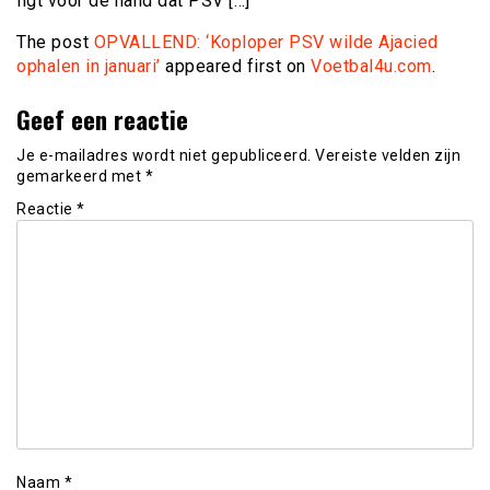
ligt voor de hand dat PSV […]
The post
OPVALLEND: ‘Koploper PSV wilde Ajacied
ophalen in januari’
appeared first on
Voetbal4u.com
.
Geef een reactie
Je e-mailadres wordt niet gepubliceerd.
Vereiste velden zijn
gemarkeerd met
*
Reactie
*
Naam
*