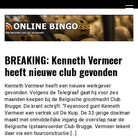
Ga
naar
de
inhoud
Dagelijks het laatste nieuws rondom online bingo voor jou
Online Bingo RSS
BREAKING: Kenneth Vermeer
verzameld
heeft nieuwe club gevonden
Kenneth Vermeer heeft een nieuwe werkgever
gevonden. Volgens de Telegraaf gaat hij voor zes
maanden keepen bij de Belgische grootmacht Club
Brugge. De krant schrijft: “Feyenoord gunt Kenneth
Vermeer een vertrek uit De Kuip. De 32-jarige doelman
maakt met onmiddellijke ingang de overstap naar de
Belgische lijstaanvoerder Club Brugge. Vermeer tekent
daar via een huurconstructie […]