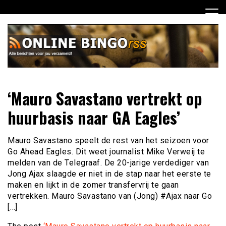
Ga
naar
de
inhoud
Dagelijks het laatste nieuws rondom online bingo voor jou
Online Bingo RSS
‘Mauro Savastano vertrekt op
verzameld
huurbasis naar GA Eagles’
Mauro Savastano speelt de rest van het seizoen voor
Go Ahead Eagles. Dit weet journalist Mike Verweij te
melden van de Telegraaf. De 20-jarige verdediger van
Jong Ajax slaagde er niet in de stap naar het eerste te
maken en lijkt in de zomer transfervrij te gaan
vertrekken. Mauro Savastano van (Jong) #Ajax naar Go
[…]