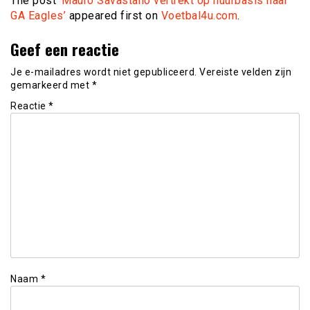
The post
‘Mauro Savastano vertrekt op huurbasis naar
GA Eagles’
appeared first on
Voetbal4u.com
.
Geef een reactie
Je e-mailadres wordt niet gepubliceerd.
Vereiste velden zijn
gemarkeerd met
*
Reactie
*
Naam
*