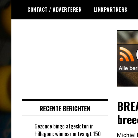
Ga
CONTACT / ADVERTEREN
LINKPARTNERS
naar
de
inhoud
Dagelijks het laatste nieuws
Online Bingo RSS
rondom online bingo voor jou
verzameld
BREA
RECENTE BERICHTEN
bree
Gezonde bingo afgesloten in
Hillegom; winnaar ontvangt 150
Michiel