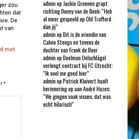
admin
op
Jackie Groenen grapt
ger zou
richting Donny van de Beek: “Heb
hten dat
al meer gespeeld op Old Trafford
sie. De
dan jij”
t van
admin
op
Dit is de vriendin van
Calvin Stengs en tevens de
rd met
dochter van Frank de Boer
admin
op
Doelman Oelschlägel
verlengt contract bij FC Utrecht:
“Ik voel me goed hier”
admin
op
Patrick Kluivert haalt
et
*
herinnering op aan André Hazes:
“We gingen vaak vissen, dat was
echt hilarisch”