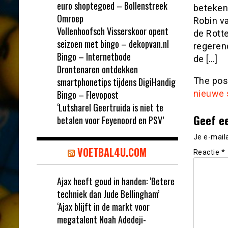
euro shoptegoed – Bollenstreek
betekend
Omroep
Robin v
Vollenhoofsch Visserskoor opent
de Rotte
seizoen met bingo – dekopvan.nl
regeren
Bingo – Internetbode
de […]
Drontenaren ontdekken
smartphonetips tijdens DigiHandig
The po
Bingo – Flevopost
nieuwe 
‘Lutsharel Geertruida is niet te
Geef e
betalen voor Feyenoord en PSV’
Je e-mail
VOETBAL4U.COM
Reactie
*
Ajax heeft goud in handen: ‘Betere
techniek dan Jude Bellingham’
‘Ajax blijft in de markt voor
megatalent Noah Adedeji-