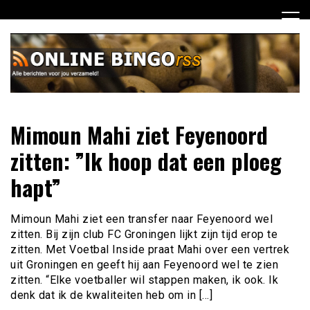
Ga
naar
de
inhoud
Dagelijks het laatste nieuws rondom online bingo voor jou
Online Bingo RSS
Mimoun Mahi ziet Feyenoord
verzameld
zitten: ”Ik hoop dat een ploeg
hapt”
Mimoun Mahi ziet een transfer naar Feyenoord wel
zitten. Bij zijn club FC Groningen lijkt zijn tijd erop te
zitten. Met Voetbal Inside praat Mahi over een vertrek
uit Groningen en geeft hij aan Feyenoord wel te zien
zitten. “Elke voetballer wil stappen maken, ik ook. Ik
denk dat ik de kwaliteiten heb om in […]