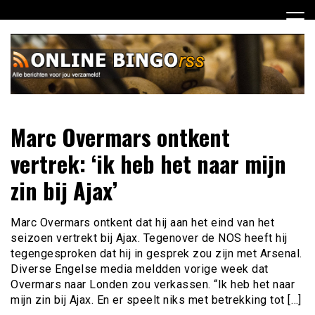
Ga
naar
de
inhoud
Dagelijks het laatste nieuws rondom online bingo voor jou
Online Bingo RSS
Marc Overmars ontkent
verzameld
vertrek: ‘ik heb het naar mijn
zin bij Ajax’
Marc Overmars ontkent dat hij aan het eind van het
seizoen vertrekt bij Ajax. Tegenover de NOS heeft hij
tegengesproken dat hij in gesprek zou zijn met Arsenal.
Diverse Engelse media meldden vorige week dat
Overmars naar Londen zou verkassen. “Ik heb het naar
mijn zin bij Ajax. En er speelt niks met betrekking tot […]