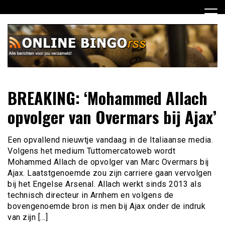
Ga
naar
de
inhoud
Dagelijks het laatste nieuws rondom online bingo voor jou
Online Bingo RSS
BREAKING: ‘Mohammed Allach
verzameld
opvolger van Overmars bij Ajax’
Een opvallend nieuwtje vandaag in de Italiaanse media.
Volgens het medium Tuttomercatoweb wordt
Mohammed Allach de opvolger van Marc Overmars bij
Ajax. Laatstgenoemde zou zijn carriere gaan vervolgen
bij het Engelse Arsenal. Allach werkt sinds 2013 als
technisch directeur in Arnhem en volgens de
bovengenoemde bron is men bij Ajax onder de indruk
van zijn […]