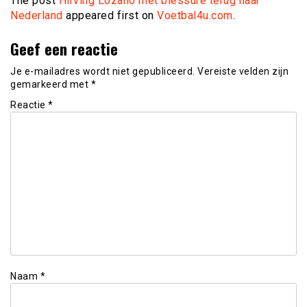
The post
Hirving Lozano met blessure terug naar
Nederland
appeared first on
Voetbal4u.com
.
Geef een reactie
Je e-mailadres wordt niet gepubliceerd.
Vereiste velden zijn
gemarkeerd met
*
Reactie
*
Naam
*