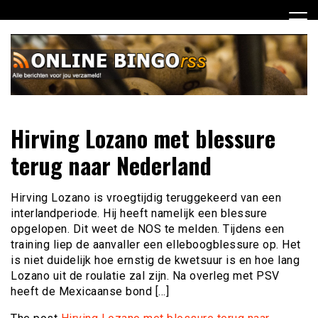
Ga
naar
de
inhoud
Dagelijks het laatste nieuws rondom online bingo voor jou
Online Bingo RSS
Hirving Lozano met blessure
verzameld
terug naar Nederland
Hirving Lozano is vroegtijdig teruggekeerd van een
interlandperiode. Hij heeft namelijk een blessure
opgelopen. Dit weet de NOS te melden. Tijdens een
training liep de aanvaller een elleboogblessure op. Het
is niet duidelijk hoe ernstig de kwetsuur is en hoe lang
Lozano uit de roulatie zal zijn. Na overleg met PSV
heeft de Mexicaanse bond […]