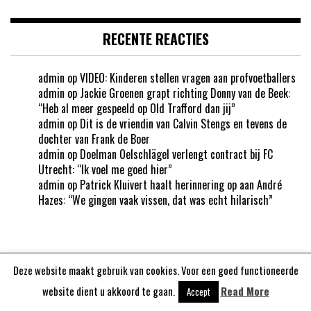
RECENTE REACTIES
admin
op
VIDEO: Kinderen stellen vragen aan profvoetballers
admin
op
Jackie Groenen grapt richting Donny van de Beek:
“Heb al meer gespeeld op Old Trafford dan jij”
admin
op
Dit is de vriendin van Calvin Stengs en tevens de
dochter van Frank de Boer
admin
op
Doelman Oelschlägel verlengt contract bij FC
Utrecht: “Ik voel me goed hier”
admin
op
Patrick Kluivert haalt herinnering op aan André
Hazes: “We gingen vaak vissen, dat was echt hilarisch”
Deze website maakt gebruik van cookies. Voor een goed functioneerde
Aangedreven door
WordPress
website dient u akkoord te gaan.
Read More
Accept