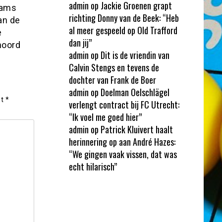
admin
op
Jackie Groenen grapt
eams
richting Donny van de Beek: “Heb
an de
al meer gespeeld op Old Trafford
e
dan jij”
noord
admin
op
Dit is de vriendin van
Calvin Stengs en tevens de
dochter van Frank de Boer
admin
op
Doelman Oelschlägel
et
*
verlengt contract bij FC Utrecht:
“Ik voel me goed hier”
admin
op
Patrick Kluivert haalt
herinnering op aan André Hazes:
“We gingen vaak vissen, dat was
echt hilarisch”