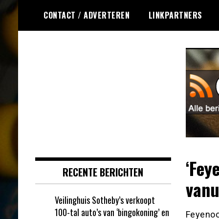
Ga
CONTACT / ADVERTEREN
LINKPARTNERS
naar
de
inhoud
Dagelijks het laatste nieuws
Online Bingo RSS
rondom online bingo voor jou
verzameld
‘Fey
RECENTE BERICHTEN
vanu
Veilinghuis Sotheby’s verkoopt
100-tal auto’s van ‘bingokoning’ en
Feyenoor