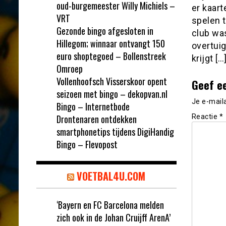
oud-burgemeester Willy Michiels –
er kaar
VRT
spelen 
Gezonde bingo afgesloten in
club was
Hillegom; winnaar ontvangt 150
overtui
euro shoptegoed – Bollenstreek
krijgt […
Omroep
Vollenhoofsch Visserskoor opent
Geef e
seizoen met bingo – dekopvan.nl
Je e-mail
Bingo – Internetbode
Drontenaren ontdekken
Reactie
*
smartphonetips tijdens DigiHandig
Bingo – Flevopost
VOETBAL4U.COM
‘Bayern en FC Barcelona melden
zich ook in de Johan Cruijff ArenA’