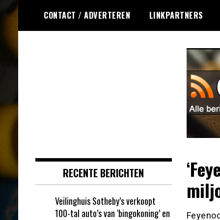
Ga
CONTACT / ADVERTEREN
LINKPARTNERS
naar
de
inhoud
Dagelijks het laatste nieuws
Online Bingo RSS
rondom online bingo voor jou
verzameld
‘Fey
RECENTE BERICHTEN
milj
Veilinghuis Sotheby’s verkoopt
100-tal auto’s van ‘bingokoning’ en
Feyenoo