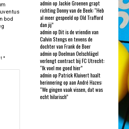
admin
op
Jackie Groenen grapt
ium
richting Donny van de Beek: “Heb
Juventus
al meer gespeeld op Old Trafford
en bod
dan jij”
eg
admin
op
Dit is de vriendin van
Calvin Stengs en tevens de
dochter van Frank de Boer
admin
op
Doelman Oelschlägel
et
*
verlengt contract bij FC Utrecht:
“Ik voel me goed hier”
admin
op
Patrick Kluivert haalt
herinnering op aan André Hazes:
“We gingen vaak vissen, dat was
echt hilarisch”