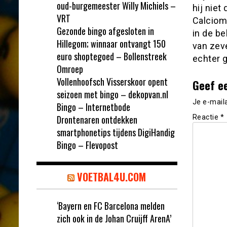
oud-burgemeester Willy Michiels –
hij nie
VRT
Calciom
Gezonde bingo afgesloten in
in de b
Hillegom; winnaar ontvangt 150
van zev
euro shoptegoed – Bollenstreek
echter g
Omroep
Vollenhoofsch Visserskoor opent
Geef e
seizoen met bingo – dekopvan.nl
Je e-mail
Bingo – Internetbode
Drontenaren ontdekken
Reactie
*
smartphonetips tijdens DigiHandig
Bingo – Flevopost
VOETBAL4U.COM
‘Bayern en FC Barcelona melden
zich ook in de Johan Cruijff ArenA’