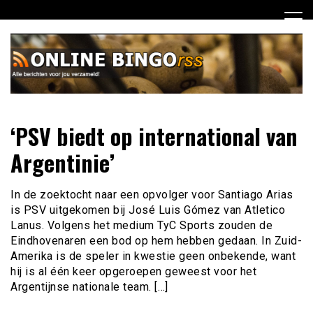
Ga
naar
de
inhoud
Dagelijks het laatste nieuws rondom online bingo voor jou
Online Bingo RSS
‘PSV biedt op international van
verzameld
Argentinie’
In de zoektocht naar een opvolger voor Santiago Arias
is PSV uitgekomen bij José Luis Gómez van Atletico
Lanus. Volgens het medium TyC Sports zouden de
Eindhovenaren een bod op hem hebben gedaan. In Zuid-
Amerika is de speler in kwestie geen onbekende, want
hij is al één keer opgeroepen geweest voor het
Argentijnse nationale team. […]