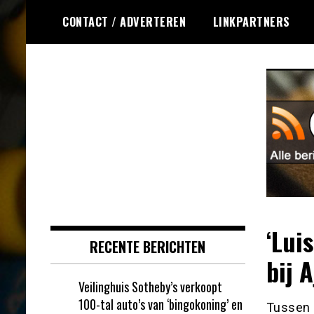
Ga
CONTACT / ADVERTEREN
LINKPARTNERS
naar
de
inhoud
Dagelijks het laatste nieuws
Online Bingo RSS
rondom online bingo voor jou
verzameld
‘Lui
RECENTE BERICHTEN
bij A
Veilinghuis Sotheby’s verkoopt
100-tal auto’s van ‘bingokoning’ en
Tussen 