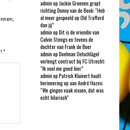
admin
op
Jackie Groenen grapt
richting Donny van de Beek: “Heb
al meer gespeeld op Old Trafford
innen,
dan jij”
admin
op
Dit is de vriendin van
Calvin Stengs en tevens de
dochter van Frank de Boer
et
*
admin
op
Doelman Oelschlägel
verlengt contract bij FC Utrecht:
“Ik voel me goed hier”
admin
op
Patrick Kluivert haalt
herinnering op aan André Hazes:
“We gingen vaak vissen, dat was
echt hilarisch”