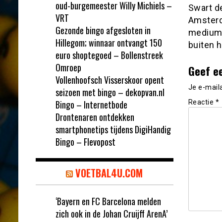
oud-burgemeester Willy Michiels –
Swart de
VRT
Amsterda
Gezonde bingo afgesloten in
medium ‘
Hillegom; winnaar ontvangt 150
buiten he
euro shoptegoed – Bollenstreek
Omroep
Geef e
Vollenhoofsch Visserskoor opent
Je e-mail
seizoen met bingo – dekopvan.nl
Bingo – Internetbode
Reactie
*
Drontenaren ontdekken
smartphonetips tijdens DigiHandig
Bingo – Flevopost
VOETBAL4U.COM
‘Bayern en FC Barcelona melden
zich ook in de Johan Cruijff ArenA’