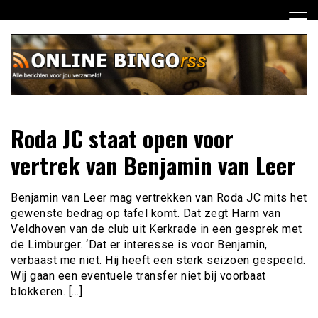
Ga
naar
de
inhoud
Dagelijks het laatste nieuws rondom online bingo voor jou
Online Bingo RSS
Roda JC staat open voor
verzameld
vertrek van Benjamin van Leer
Benjamin van Leer mag vertrekken van Roda JC mits het
gewenste bedrag op tafel komt. Dat zegt Harm van
Veldhoven van de club uit Kerkrade in een gesprek met
de Limburger. ‘Dat er interesse is voor Benjamin,
verbaast me niet. Hij heeft een sterk seizoen gespeeld.
Wij gaan een eventuele transfer niet bij voorbaat
blokkeren. […]