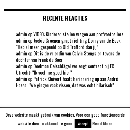
RECENTE REACTIES
admin
op
VIDEO: Kinderen stellen vragen aan profvoetballers
admin
op
Jackie Groenen grapt richting Donny van de Beek:
“Heb al meer gespeeld op Old Trafford dan jij”
admin
op
Dit is de vriendin van Calvin Stengs en tevens de
dochter van Frank de Boer
admin
op
Doelman Oelschlägel verlengt contract bij FC
Utrecht: “Ik voel me goed hier”
admin
op
Patrick Kluivert haalt herinnering op aan André
Hazes: “We gingen vaak vissen, dat was echt hilarisch”
Deze website maakt gebruik van cookies. Voor een goed functioneerde
Aangedreven door
WordPress
website dient u akkoord te gaan.
Read More
Accept