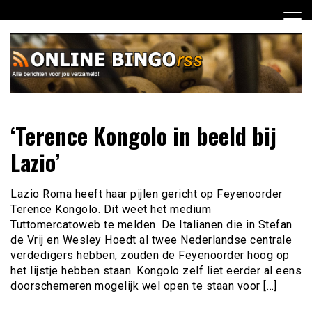
Ga
naar
de
inhoud
Dagelijks het laatste nieuws rondom online bingo voor jou
Online Bingo RSS
‘Terence Kongolo in beeld bij
verzameld
Lazio’
Lazio Roma heeft haar pijlen gericht op Feyenoorder
Terence Kongolo. Dit weet het medium
Tuttomercatoweb te melden. De Italianen die in Stefan
de Vrij en Wesley Hoedt al twee Nederlandse centrale
verdedigers hebben, zouden de Feyenoorder hoog op
het lijstje hebben staan. Kongolo zelf liet eerder al eens
doorschemeren mogelijk wel open te staan voor […]