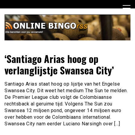
Ga
naar
de
inhoud
Dagelijks het laatste nieuws rondom online bingo voor jou
Online Bingo RSS
‘Santiago Arias hoog op
verzameld
verlanglijstje Swansea City’
Santiago Arias staat hoog op lijstje van het Engelse
Swansea City. Dit weet het medium The Sun te melden.
De Premier League club volgt de Colombiaanse
rechtsback al geruime tijd. Volgens The Sun zou
Swansea 12 miljoen pond, ongeveer 14 miljoen euro
over hebben voor de Colombiaans international.
Swansea City nam eerder Luciano Narsingh over […]