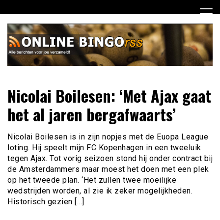
Ga
naar
de
inhoud
Dagelijks het laatste nieuws rondom online bingo voor jou
Online Bingo RSS
Nicolai Boilesen: ‘Met Ajax gaat
verzameld
het al jaren bergafwaarts’
Nicolai Boilesen is in zijn nopjes met de Euopa League
loting. Hij speelt mijn FC Kopenhagen in een tweeluik
tegen Ajax. Tot vorig seizoen stond hij onder contract bij
de Amsterdammers maar moest het doen met een plek
op het tweede plan. ‘Het zullen twee moeilijke
wedstrijden worden, al zie ik zeker mogelijkheden.
Historisch gezien […]