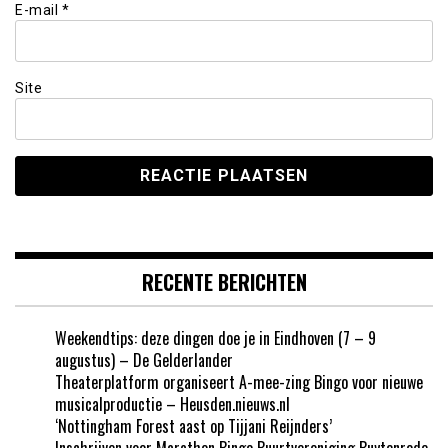
E-mail
*
Site
RECENTE BERICHTEN
Weekendtips: deze dingen doe je in Eindhoven (7 – 9
augustus) – De Gelderlander
Theaterplatform organiseert A-mee-zing Bingo voor nieuwe
musicalproductie – Heusden.nieuws.nl
‘Nottingham Forest aast op Tijjani Reijnders’
Inschrijven voor Marathon Bingo Buurtvereniging Buytenrode