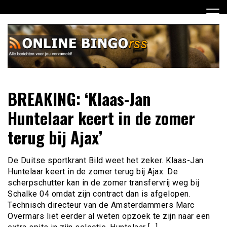
Ga
naar
de
inhoud
Dagelijks het laatste nieuws rondom online bingo voor jou
Online Bingo RSS
BREAKING: ‘Klaas-Jan
verzameld
Huntelaar keert in de zomer
terug bij Ajax’
De Duitse sportkrant Bild weet het zeker. Klaas-Jan
Huntelaar keert in de zomer terug bij Ajax. De
scherpschutter kan in de zomer transfervrij weg bij
Schalke 04 omdat zijn contract dan is afgelopen.
Technisch directeur van de Amsterdammers Marc
Overmars liet eerder al weten opzoek te zijn naar een