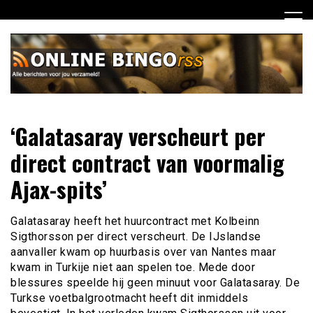
Ga
naar
de
inhoud
Dagelijks het laatste nieuws rondom online bingo voor jou
Online Bingo RSS
‘Galatasaray verscheurt per
verzameld
direct contract van voormalig
Ajax-spits’
Galatasaray heeft het huurcontract met Kolbeinn
Sigthorsson per direct verscheurt. De IJslandse
aanvaller kwam op huurbasis over van Nantes maar
kwam in Turkije niet aan spelen toe. Mede door
blessures speelde hij geen minuut voor Galatasaray. De
Turkse voetbalgrootmacht heeft dit inmiddels