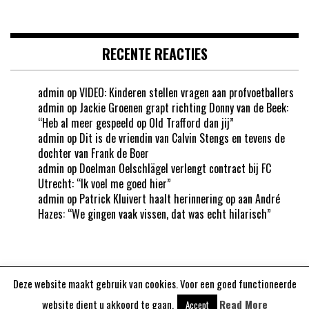
RECENTE REACTIES
admin
op
VIDEO: Kinderen stellen vragen aan profvoetballers
admin
op
Jackie Groenen grapt richting Donny van de Beek:
“Heb al meer gespeeld op Old Trafford dan jij”
admin
op
Dit is de vriendin van Calvin Stengs en tevens de
dochter van Frank de Boer
admin
op
Doelman Oelschlägel verlengt contract bij FC
Utrecht: “Ik voel me goed hier”
admin
op
Patrick Kluivert haalt herinnering op aan André
Hazes: “We gingen vaak vissen, dat was echt hilarisch”
Deze website maakt gebruik van cookies. Voor een goed functioneerde
Aangedreven door
WordPress
website dient u akkoord te gaan.
Read More
Accept